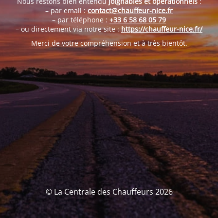
Nous restons bien entendu
joignables et opérationnels
:
– par email :
contact@chauffeur-nice.fr
– par téléphone :
+33 6 58 68 05 79
– ou directement via notre site :
https://chauffeur-nice.fr/
Merci de votre compréhension et à très bientôt.
© La Centrale des Chauffeurs 2026