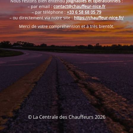
Nous restons bien entendu
joignables et opérationnels
:
– par email :
contact@chauffeur-nice.fr
– par téléphone :
+33 6 58 68 05 79
– ou directement via notre site :
https://chauffeur-nice.fr/
Merci de votre compréhension et à très bientôt.
© La Centrale des Chauffeurs 2026