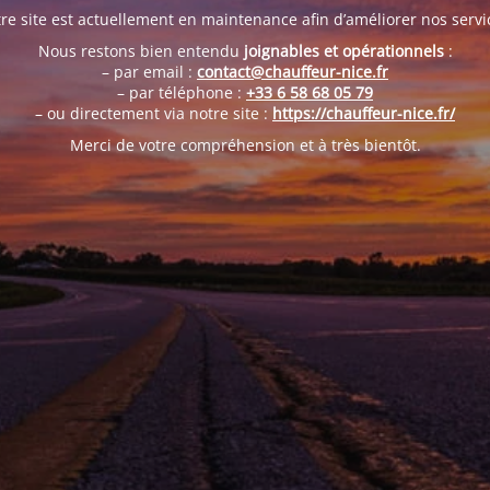
re site est actuellement en maintenance afin d’améliorer nos servi
Nous restons bien entendu
joignables et opérationnels
:
– par email :
contact@chauffeur-nice.fr
– par téléphone :
+33 6 58 68 05 79
– ou directement via notre site :
https://chauffeur-nice.fr/
Merci de votre compréhension et à très bientôt.