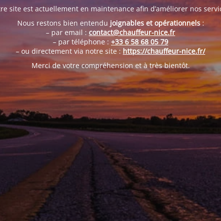
re site est actuellement en maintenance afin d’améliorer nos servi
Nous restons bien entendu
joignables et opérationnels
:
– par email :
contact@chauffeur-nice.fr
– par téléphone :
+33 6 58 68 05 79
– ou directement via notre site :
https://chauffeur-nice.fr/
Merci de votre compréhension et à très bientôt.