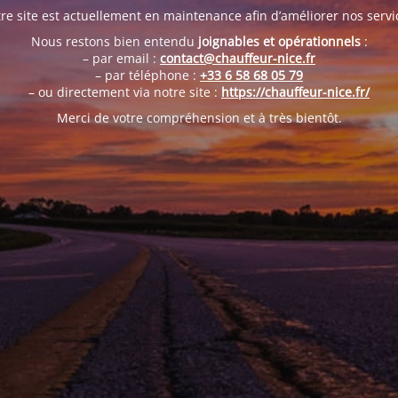
re site est actuellement en maintenance afin d’améliorer nos servi
Nous restons bien entendu
joignables et opérationnels
:
– par email :
contact@chauffeur-nice.fr
– par téléphone :
+33 6 58 68 05 79
– ou directement via notre site :
https://chauffeur-nice.fr/
Merci de votre compréhension et à très bientôt.