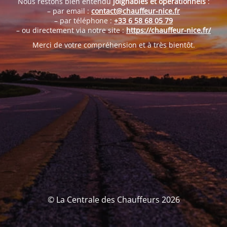
Nous restons bien entendu
joignables et opérationnels
:
– par email :
contact@chauffeur-nice.fr
– par téléphone :
+33 6 58 68 05 79
– ou directement via notre site :
https://chauffeur-nice.fr/
Merci de votre compréhension et à très bientôt.
© La Centrale des Chauffeurs 2026