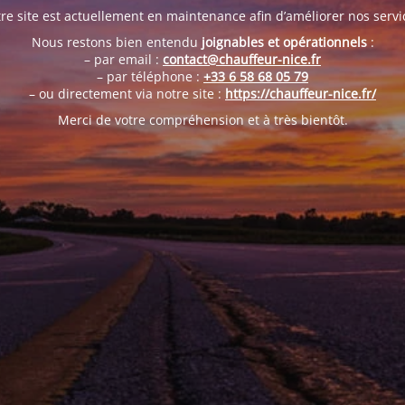
re site est actuellement en maintenance afin d’améliorer nos servi
Nous restons bien entendu
joignables et opérationnels
:
– par email :
contact@chauffeur-nice.fr
– par téléphone :
+33 6 58 68 05 79
– ou directement via notre site :
https://chauffeur-nice.fr/
Merci de votre compréhension et à très bientôt.