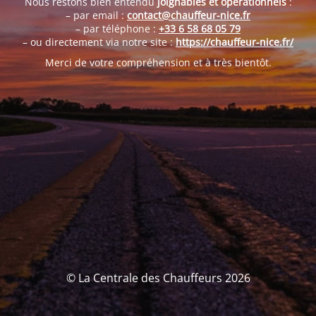
Nous restons bien entendu
joignables et opérationnels
:
– par email :
contact@chauffeur-nice.fr
– par téléphone :
+33 6 58 68 05 79
– ou directement via notre site :
https://chauffeur-nice.fr/
Merci de votre compréhension et à très bientôt.
© La Centrale des Chauffeurs 2026