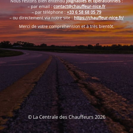
Nous restons bien entendu
joignables et opérationnels
:
– par email :
contact@chauffeur-nice.fr
– par téléphone :
+33 6 58 68 05 79
– ou directement via notre site :
https://chauffeur-nice.fr/
Merci de votre compréhension et à très bientôt.
© La Centrale des Chauffeurs 2026