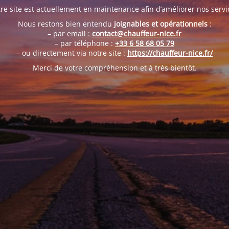
re site est actuellement en maintenance afin d’améliorer nos servi
Nous restons bien entendu
joignables et opérationnels
:
– par email :
contact@chauffeur-nice.fr
– par téléphone :
+33 6 58 68 05 79
– ou directement via notre site :
https://chauffeur-nice.fr/
Merci de votre compréhension et à très bientôt.