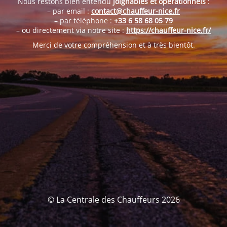
Nous restons bien entendu
joignables et opérationnels
:
– par email :
contact@chauffeur-nice.fr
– par téléphone :
+33 6 58 68 05 79
– ou directement via notre site :
https://chauffeur-nice.fr/
Merci de votre compréhension et à très bientôt.
© La Centrale des Chauffeurs 2026