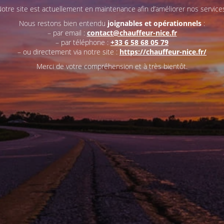
otre site est actuellement en maintenance afin d’améliorer nos service
Nous restons bien entendu
joignables et opérationnels
:
– par email :
contact@chauffeur-nice.fr
– par téléphone :
+33 6 58 68 05 79
– ou directement via notre site :
https://chauffeur-nice.fr/
Merci de votre compréhension et à très bientôt.