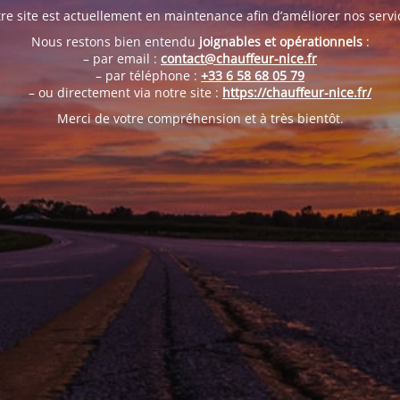
re site est actuellement en maintenance afin d’améliorer nos servi
Nous restons bien entendu
joignables et opérationnels
:
– par email :
contact@chauffeur-nice.fr
– par téléphone :
+33 6 58 68 05 79
– ou directement via notre site :
https://chauffeur-nice.fr/
Merci de votre compréhension et à très bientôt.