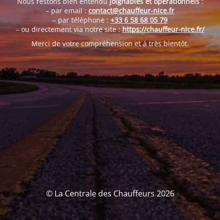
Nous restons bien entendu
joignables et opérationnels
:
– par email :
contact@chauffeur-nice.fr
– par téléphone :
+33 6 58 68 05 79
– ou directement via notre site :
https://chauffeur-nice.fr/
Merci de votre compréhension et à très bientôt.
© La Centrale des Chauffeurs 2026