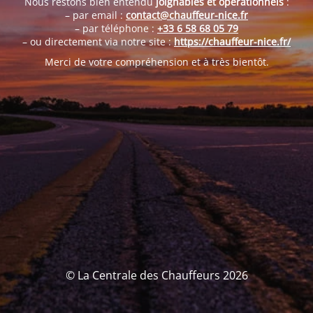
Nous restons bien entendu
joignables et opérationnels
:
– par email :
contact@chauffeur-nice.fr
– par téléphone :
+33 6 58 68 05 79
– ou directement via notre site :
https://chauffeur-nice.fr/
Merci de votre compréhension et à très bientôt.
© La Centrale des Chauffeurs 2026