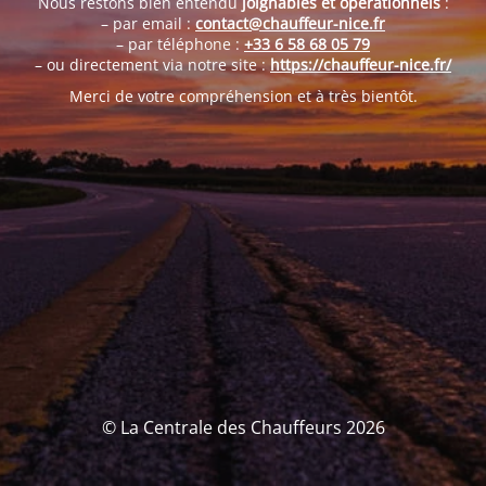
Nous restons bien entendu
joignables et opérationnels
:
– par email :
contact@chauffeur-nice.fr
– par téléphone :
+33 6 58 68 05 79
– ou directement via notre site :
https://chauffeur-nice.fr/
Merci de votre compréhension et à très bientôt.
© La Centrale des Chauffeurs 2026