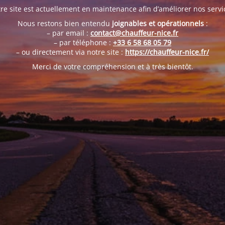
re site est actuellement en maintenance afin d’améliorer nos servi
Nous restons bien entendu
joignables et opérationnels
:
– par email :
contact@chauffeur-nice.fr
– par téléphone :
+33 6 58 68 05 79
– ou directement via notre site :
https://chauffeur-nice.fr/
Merci de votre compréhension et à très bientôt.