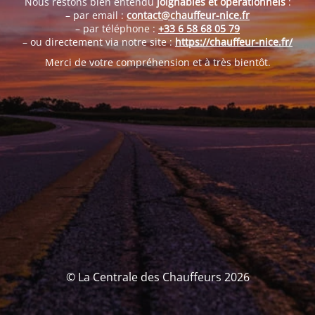
Nous restons bien entendu
joignables et opérationnels
:
– par email :
contact@chauffeur-nice.fr
– par téléphone :
+33 6 58 68 05 79
– ou directement via notre site :
https://chauffeur-nice.fr/
Merci de votre compréhension et à très bientôt.
© La Centrale des Chauffeurs 2026