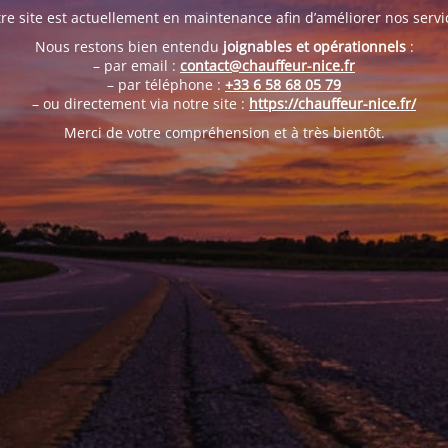
re site est actuellement en maintenance afin d’améliorer nos servi
Nous restons bien entendu
joignables et opérationnels
:
– par email :
contact@chauffeur-nice.fr
– par téléphone :
+33 6 58 68 05 79
– ou directement via notre site :
https://chauffeur-nice.fr/
Merci de votre compréhension et à très bientôt.