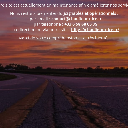
re site est actuellement en maintenance afin d’améliorer nos servi
Nous restons bien entendu
joignables et opérationnels
:
– par email :
contact@chauffeur-nice.fr
– par téléphone :
+33 6 58 68 05 79
– ou directement via notre site :
https://chauffeur-nice.fr/
Merci de votre compréhension et à très bientôt.