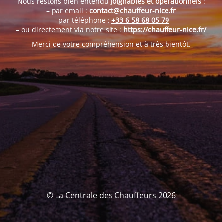
Nous restons bien entendu
joignables et opérationnels
:
– par email :
contact@chauffeur-nice.fr
– par téléphone :
+33 6 58 68 05 79
– ou directement via notre site :
https://chauffeur-nice.fr/
Merci de votre compréhension et à très bientôt.
© La Centrale des Chauffeurs 2026