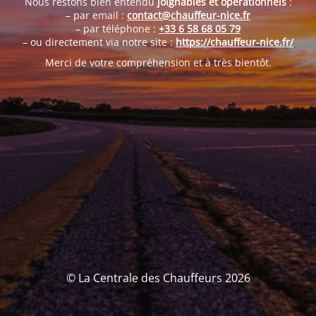
Nous restons bien entendu
joignables et opérationnels
:
– par email :
contact@chauffeur-nice.fr
– par téléphone :
+33 6 58 68 05 79
– ou directement via notre site :
https://chauffeur-nice.fr/
Merci de votre compréhension et à très bientôt.
© La Centrale des Chauffeurs 2026