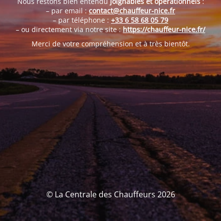
Nous restons bien entendu
joignables et opérationnels
:
– par email :
contact@chauffeur-nice.fr
– par téléphone :
+33 6 58 68 05 79
– ou directement via notre site :
https://chauffeur-nice.fr/
Merci de votre compréhension et à très bientôt.
© La Centrale des Chauffeurs 2026