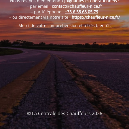
Nous restons bien entendu
joignables et opérationnels
:
– par email :
contact@chauffeur-nice.fr
– par téléphone :
+33 6 58 68 05 79
– ou directement via notre site :
https://chauffeur-nice.fr/
Merci de votre compréhension et à très bientôt.
© La Centrale des Chauffeurs 2026