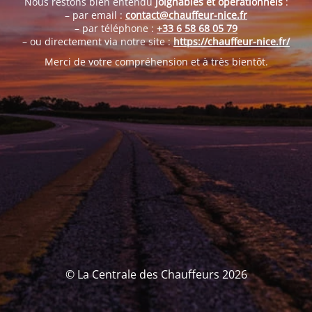
Nous restons bien entendu
joignables et opérationnels
:
– par email :
contact@chauffeur-nice.fr
– par téléphone :
+33 6 58 68 05 79
– ou directement via notre site :
https://chauffeur-nice.fr/
Merci de votre compréhension et à très bientôt.
© La Centrale des Chauffeurs 2026