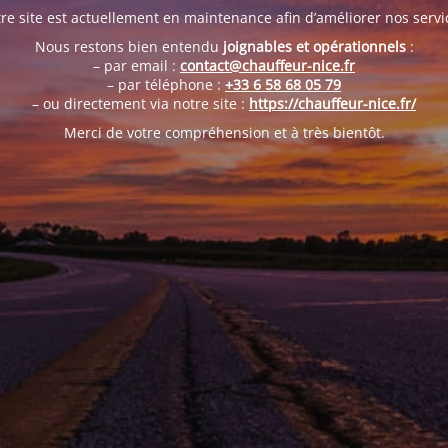
re site est actuellement en maintenance afin d’améliorer nos servi
Nous restons bien entendu
joignables et opérationnels
:
– par email :
contact@chauffeur-nice.fr
– par téléphone :
+33 6 58 68 05 79
– ou directement via notre site :
https://chauffeur-nice.fr/
Merci de votre compréhension et à très bientôt.