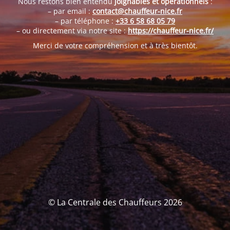
Nous restons bien entendu
joignables et opérationnels
:
– par email :
contact@chauffeur-nice.fr
– par téléphone :
+33 6 58 68 05 79
– ou directement via notre site :
https://chauffeur-nice.fr/
Merci de votre compréhension et à très bientôt.
© La Centrale des Chauffeurs 2026