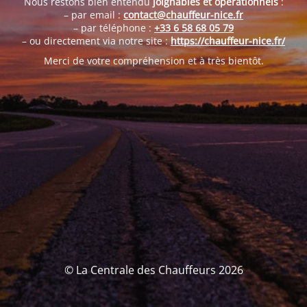
Nous restons bien entendu
joignables et opérationnels
:
– par email :
contact@chauffeur-nice.fr
– par téléphone :
+33 6 58 68 05 79
– ou directement via notre site :
https://chauffeur-nice.fr/
Merci de votre compréhension et à très bientôt.
© La Centrale des Chauffeurs 2026