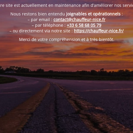
re site est actuellement en maintenance afin d’améliorer nos servi
Nous restons bien entendu
joignables et opérationnels
:
– par email :
contact@chauffeur-nice.fr
– par téléphone :
+33 6 58 68 05 79
– ou directement via notre site :
https://chauffeur-nice.fr/
Merci de votre compréhension et à très bientôt.