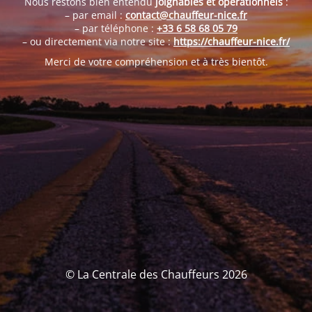
Nous restons bien entendu
joignables et opérationnels
:
– par email :
contact@chauffeur-nice.fr
– par téléphone :
+33 6 58 68 05 79
– ou directement via notre site :
https://chauffeur-nice.fr/
Merci de votre compréhension et à très bientôt.
© La Centrale des Chauffeurs 2026