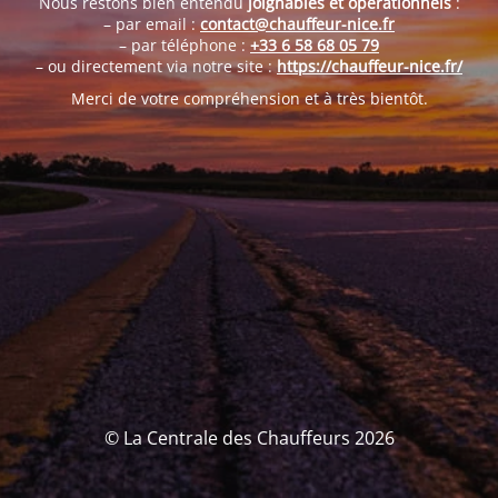
Nous restons bien entendu
joignables et opérationnels
:
– par email :
contact@chauffeur-nice.fr
– par téléphone :
+33 6 58 68 05 79
– ou directement via notre site :
https://chauffeur-nice.fr/
Merci de votre compréhension et à très bientôt.
© La Centrale des Chauffeurs 2026