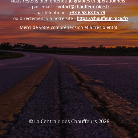
Nous restons bien entendu
joignables et opérationnels
:
– par email :
contact@chauffeur-nice.fr
– par téléphone :
+33 6 58 68 05 79
– ou directement via notre site :
https://chauffeur-nice.fr/
Merci de votre compréhension et à très bientôt.
© La Centrale des Chauffeurs 2026