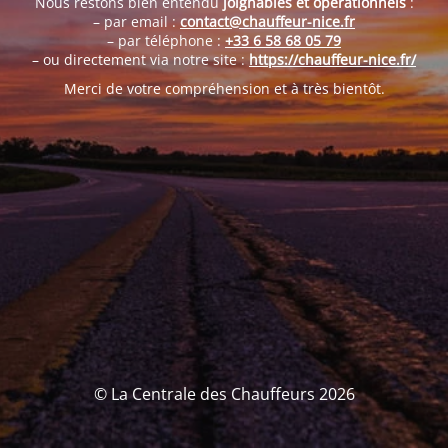
Nous restons bien entendu
joignables et opérationnels
:
– par email :
contact@chauffeur-nice.fr
– par téléphone :
+33 6 58 68 05 79
– ou directement via notre site :
https://chauffeur-nice.fr/
Merci de votre compréhension et à très bientôt.
© La Centrale des Chauffeurs 2026