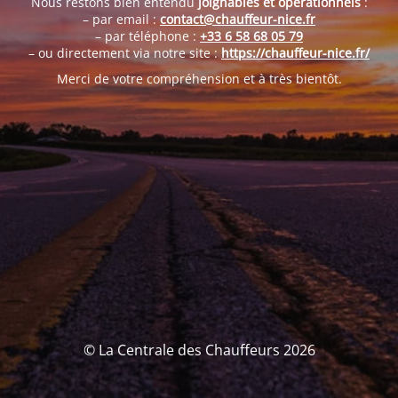
Nous restons bien entendu
joignables et opérationnels
:
– par email :
contact@chauffeur-nice.fr
– par téléphone :
+33 6 58 68 05 79
– ou directement via notre site :
https://chauffeur-nice.fr/
Merci de votre compréhension et à très bientôt.
© La Centrale des Chauffeurs 2026