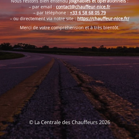
Nous restons bien entendu
joignables et opérationnels
:
– par email :
contact@chauffeur-nice.fr
– par téléphone :
+33 6 58 68 05 79
– ou directement via notre site :
https://chauffeur-nice.fr/
Merci de votre compréhension et à très bientôt.
© La Centrale des Chauffeurs 2026