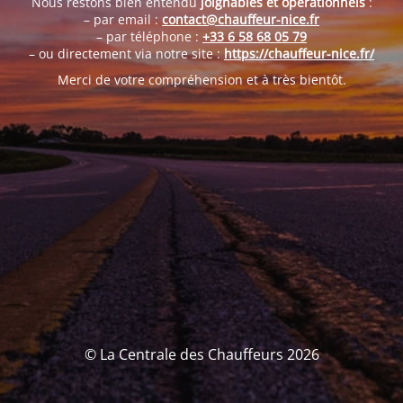
Nous restons bien entendu
joignables et opérationnels
:
– par email :
contact@chauffeur-nice.fr
– par téléphone :
+33 6 58 68 05 79
– ou directement via notre site :
https://chauffeur-nice.fr/
Merci de votre compréhension et à très bientôt.
© La Centrale des Chauffeurs 2026